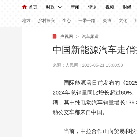
首页
时政
新闻
评论
视频
财经
人民领袖习近平
直播
海外频道
片库
iPanda
栏目大全
联播+
English
中国领导人
节目单
Монгол
听音
央视快评
微视频
习
地方
乡村振兴
生态
一带一路
央博
文化
央视网
>
汽车频道
总台春晚
网络春晚
共产党员网
秧纪录
中国新能源汽车走俏
来源：人民网 | 2025-05-21 15:00:58
新闻
国内
国际
评论
经济
军事
人民领袖习近平
联播+
热解读
天天学习
国际能源署日前发布的《20
2024年总销量同比增长超过60%
视频
小央视频
小央直播
直播中国
熊猫
辆，其中纯电动汽车销量增长139
现场
前线
比划
快看
蓝海中国
新兵
动公交车都来自中国。
体育
直播
竞猜
2026年世界杯
2026
当前，中拉合作正向贸易和投
VIP会员
CCTV奥林匹克频道
生活体育大会