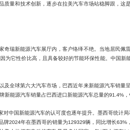
品质量和技术创新，逐步在拉美汽车市场站稳脚跟，这
央博
非遗
文化
旅游
科普
健康
乐龄
阅读
云起
超级工厂
智敬中国
全民健康
颜选攻略
海洋
家奇瑞新能源汽车展厅内，客户络绎不绝。当地居民佩
热播榜
总台企业白名单
是因为它性价比高，且具备较好的节能环保性能。中国新
以及全球第六大汽车市场，巴西近年来新能源汽车销量
品牌新能源汽车销量占巴西进口新能源汽车总量的91.4%，
家对中国新能源汽车的认可度也逐年提升。墨西哥统计局
2024年在墨西哥的销量为129329辆，同比增长63%