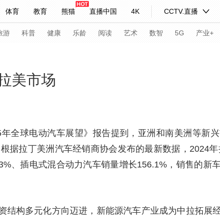
体育
教育
熊猫
直播中国
4K
CCTV.直播
式妙语
主持人
下载央视影音
热解读
天天学习
旅游
科普
健康
乐龄
阅读
艺术
数智
5G
产业+
纪录片网
国家大剧院
大型活动
拉美市场
科技
法治
文娱
人物
公益
图片
习式妙语
央视快评
央视网评
光华锐评
锋面
25年全球电动汽车展望》报告提到，亚洲和南美洲等新
。根据拉丁美洲汽车经销商协会发布的最新数据，2024年
频道
VR/AR
4K专区
全景新闻
.3%、插电式混合动力汽车销量增长156.1%，销售的新
请入列
人生第一次
人生第二次
年冬奥会
CBA
NBA
中超
国足
国际足球
网球
综
资结构多元化方向迈进，新能源汽车产业成为中拉拓展
体育江湖
文化体育
冰雪道路
足球道路