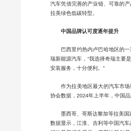
汽车凭借完善的产业链、可靠的产
财经
教育
乡村振兴
生态环境
一带一路
拉美绿色低碳转型。
大国智造
大国展会
大国保险
云顶对话
中国品牌认可度逐年提升
巴西里约热内卢巴哈地区的一
CCTV.节目官网
直播
节目单
栏目
片库
瑞新能源汽车，“我选择奇瑞主要
安装服务，十分便利。”
作为拉美地区最大的汽车市场
协会数据，2024年上半年，中国
墨西哥、哥斯达黎加等拉美国
数据显示，江淮、吉利等中国汽车品牌