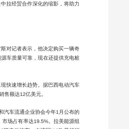
是中拉经贸合作深化的缩影，将助力
艺术
汽车
数智
5G
产业+
时尚
天气
才艺
网展
央央好物
雷斯对记者表示，他决定购买一辆奇
能源车质量可靠，现在还提供充电桩
呈现快速增长趋势。据巴西电动汽车
销售额达12亿美元。
和汽车流通企业协会今年1月公布的
，市场占有率达19.5%。拉美能源组