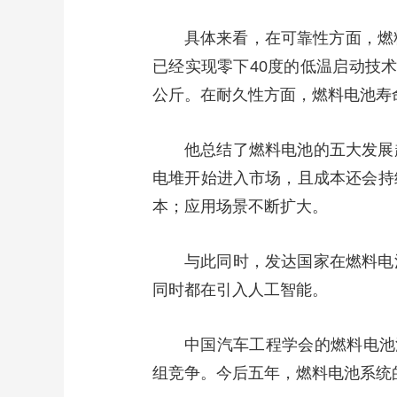
财经
教育
乡村振兴
生态环境
一带一路
具体来看，在可靠性方面，燃
大国智造
大国展会
大国保险
云顶对话
已经实现零下40度的低温启动技
公斤。在耐久性方面，燃料电池寿
他总结了燃料电池的五大发展
CCTV.节目官网
直播
节目单
栏目
片库
电堆开始进入市场，且成本还会持
本；应用场景不断扩大。
与此同时，发达国家在燃料电
同时都在引入人工智能。
中国汽车工程学会的燃料电池
组竞争。今后五年，燃料电池系统