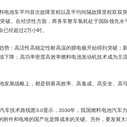
央博
非遗
文化
旅游
科普
健康
乐龄
阅读
料电池车平均首次故障里程以及平均间隔故障里程双双突
云起
超级工厂
智敬中国
全民健康
颜选攻略
海洋
术突破。在经济性方面，商务车整车氢耗处于国际领先水
命已经超过2万小时。
趋势：高活性高稳定性耐高温的膜电极开始得到突破；
热播榜
总台企业白名单
续下降；高功率密度高效率燃料电池发动机技术成为主
池发展战略上，都是朝着高效率、高集成、高安全、高
汽车技术路线图3.0显示，2030年，我国燃料电池汽
的附件和电堆的国产化是降成本的关键。另外，要发展大