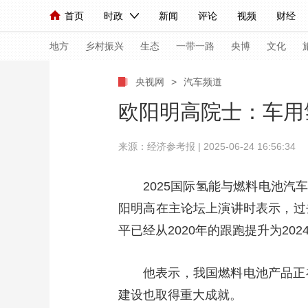
首页
时政
新闻
评论
视频
财经
人民领袖习近平
直播
海外频道
片库
iPanda
栏目大全
联播+
English
中国领导人
节目单
Монгол
听音
央视快评
微视频
习
地方
乡村振兴
生态
一带一路
央博
文化
央视网
>
汽车频道
总台春晚
网络春晚
共产党员网
秧纪录
欧阳明高院士：车用
来源：经济参考报 | 2025-06-24 16:56:34
新闻
国内
国际
评论
经济
军事
人民领袖习近平
联播+
热解读
天天学习
2025国际氢能与燃料电池汽
阳明高在主论坛上演讲时表示，过
视频
小央视频
小央直播
直播中国
熊猫
平已经从2020年的跟跑提升为202
现场
前线
比划
快看
蓝海中国
新兵
体育
直播
他表示，我国燃料电池产品正
竞猜
2026年世界杯
2026
建设也取得重大成就。
VIP会员
CCTV奥林匹克频道
生活体育大会