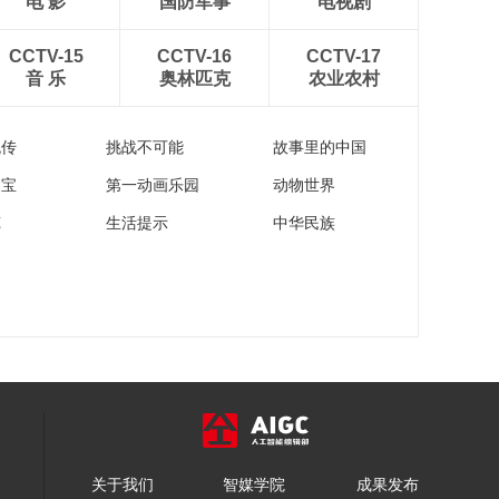
电 影
国防军事
电视剧
CCTV-15
CCTV-16
CCTV-17
音 乐
奥林匹克
农业农村
流传
挑战不可能
故事里的中国
家宝
第一动画乐园
动物世界
苑
生活提示
中华民族
关于我们
智媒学院
成果发布