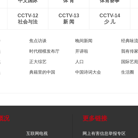
中文国际
体 育
体育赛事
CCTV-12
CCTV-13
CCTV-14
社会与法
新 闻
少 儿
播
焦点访谈
晚间新闻
经典咏
法
时代楷模发布厅
开讲啦
我有传
然
正大综艺
人口
国际艺
眼
典籍里的中国
中国诗词大会
生活圈
概况
更多链接
互联网电视
网上有害信息举报专区