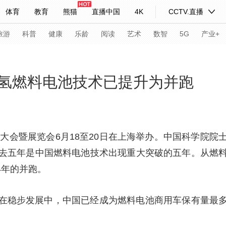
体育
教育
熊猫
直播中国
4K
CCTV.直播
式妙语
主持人
下载央视影音
热解读
天天学习
旅游
科普
健康
乐龄
阅读
艺术
数智
5G
产业+
纪录片网
国家大剧院
大型活动
氢燃料电池技术已提升为并跑
科技
法治
文娱
人物
公益
图片
习式妙语
央视快评
央视网评
光华锐评
锋面
车大会暨展览会6月18至20日在上海举办。中国科学院
去五年是中国燃料电池技术出现重大突破的五年。从燃
频道
VR/AR
4K专区
全景新闻
4年的并跑。
请入列
人生第一次
人生第二次
在稳步发展中，中国已经成为燃料电池商用车保有量最
年冬奥会
CBA
NBA
中超
国足
国际足球
网球
综
体育江湖
文化体育
冰雪道路
足球道路