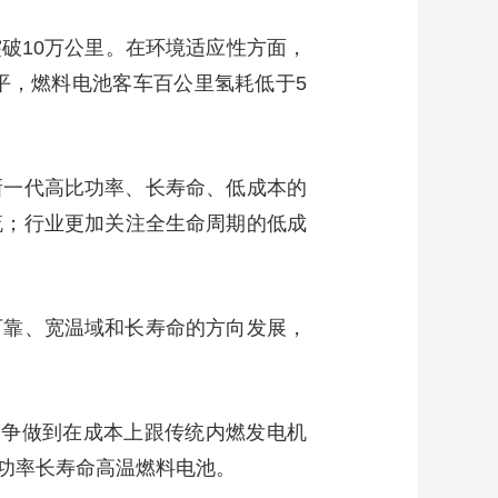
艺术
汽车
数智
5G
产业+
破10万公里。在环境适应性方面，
时尚
天气
才艺
网展
央央好物
平，燃料电池客车百公里氢耗低于5
新一代高比功率、长寿命、低成本的
流；行业更加关注全生命周期的低成
可靠、宽温域和长寿命的方向发展，
车力争做到在成本上跟传统内燃发电机
功率长寿命高温燃料电池。