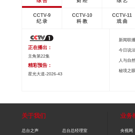
综 合
财 经
综 艺
CCTV-9
CCTV-10
CCTV-11
纪 录
科 教
戏 曲
新闻联
正在播出：
今日说
主角第22集
人与自
精彩预告：
秘境之
星光大道-2026-43
关于我们
业务
总台之声
总台总经理室
央视网