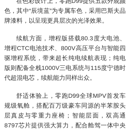
在色彩设计上，零跑D99提供五款外观颜
色，其中“辰境蓝”为专属车色，采用巴斯夫品
牌漆料，以呈现更具层次的光泽效果。
续航方面，增程版搭载80.3度大电池、
增程CTC电池技术、800V高压平台与智能四
驱增程系统，带来超长纯电续航表现；纯电
版则配备全栈1000V三电系统与115度宁德时
代超混电芯，续航能力同样出众。
舒适体验上，零跑D99全球MPV首发车
规级氧舱，搭配百万级豪车同源的半苯胺头
层真皮与零重力座椅；智能层面，双高通
8797芯片提供强大算力，配合舱驾一体中央