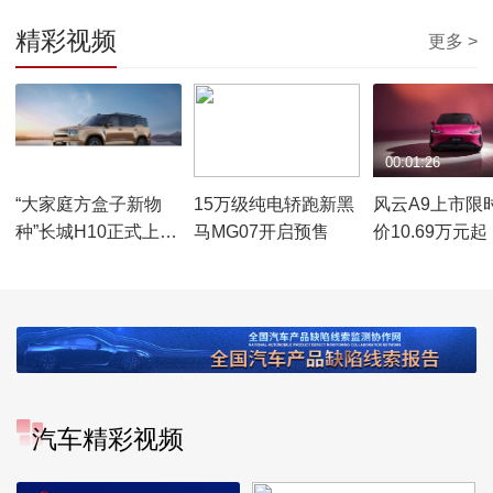
精彩视频
更多 >
00:01:52
00:02:13
00:01:26
“大家庭方盒子新物
15万级纯电轿跑新黑
风云A9上市限
种”长城H10正式上市
马MG07开启预售
价10.69万元起
限时换新价20.18万
元起
汽车精彩视频