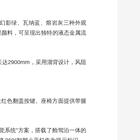
艺术
汽车
数智
5G
产业+
时尚
天气
才艺
网展
央央好物
增幻影绿、瓦纳蓝、熔岩灰三种外观
果颜料，可呈现出独特的液态金属流
距长达2900mm，采用溜背设计，风阻
走红色翻盖按键。座椅方面提供带腿
觉系统”方案，搭载了舱驾泊一体的