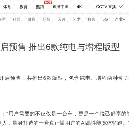
体育
教育
熊猫
直播中国
4K
CCTV.直播
式妙语
主持人
下载央视影音
热解读
天天学习
旅游
科普
健康
乐龄
阅读
艺术
数智
5G
产业+
纪录片网
国家大剧院
大型活动
开启预售 推出6款纯电与增程版型
科技
法治
文娱
人物
公益
图片
习式妙语
央视快评
央视网评
光华锐评
锋面
5开启预售，共推出6款版型，包含纯电、增程两种动力形
频道
VR/AR
4K专区
全景新闻
请入列
人生第一次
人生第二次
：“用户需要的不仅仅是一台车，更是一个悦己舒享的
年冬奥会
CBA
NBA
中超
国足
国际足球
网球
综
轻人，量身打造的一台真正懂用户的AI高性能宽体轿跑
体育江湖
文化体育
冰雪道路
足球道路