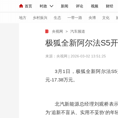
首页
时政
新闻
评论
视频
财经
人民领袖习近平
直播
海外频道
片库
iPanda
栏目大全
联播+
English
中国领导人
节目单
Монгол
听音
央视快评
微视频
习
地方
乡村振兴
生态
一带一路
央博
文化
央视网
>
汽车频道
总台春晚
网络春晚
共产党员网
秧纪录
极狐全新阿尔法S5
来源：央视网 | 2026-03-02 13:51:25
新闻
国内
国际
评论
经济
军事
人民领袖习近平
联播+
热解读
天天学习
3月1日，极狐全新阿尔法S
元-17.38万元。
视频
小央视频
小央直播
直播中国
熊猫
现场
前线
比划
快看
蓝海中国
新兵
北汽新能源总经理刘观桥表示
体育
直播
竞猜
2026年世界杯
2026
为‘追新不盲从、实用不妥协’的年
VIP会员
CCTV奥林匹克频道
生活体育大会