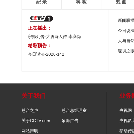
纪 录
科 教
戏 曲
新闻联
正在播出：
今日说
宗师列传·大唐诗人传-李商隐
人与自
精彩预告：
秘境之
今日说法-2026-142
关于我们
业务
总台之声
总台总经理室
央视网
关于CCTV.com
象舞广告
央视影
网站声明
移动传