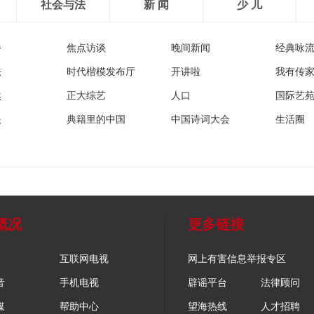
社会与法
新 闻
少 儿
播
焦点访谈
晚间新闻
经典咏
法
时代楷模发布厅
开讲啦
我有传
然
正大综艺
人口
国际艺
眼
典籍里的中国
中国诗词大会
生活圈
概况
更多链接
互联网电视
网上有害信息举报专区
音
手机电视
辟谣平台
法律顾问
媒
帮助中心
望海热线
人才招聘