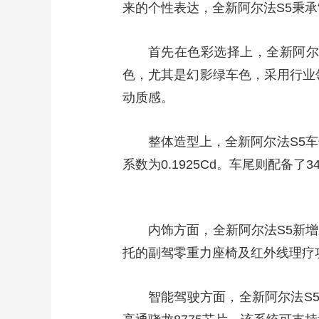
来的个性表达，全新阿尔法S5秉承
财经
教育
乡村振兴
生态环境
一带一路
大国智造
大国展会
大国保险
云顶对话
首先在色彩选择上，全新阿尔
色，尤其是幻影绿车色，采用行业
动质感。
CCTV.节目官网
整体造型上，全新阿尔法S5车长
直播
节目单
栏目
片库
系数为0.1925Cd。车尾则配备了3
内饰方面，全新阿尔法S5新
托的副驾零重力座椅及红外线理疗
智能驾驶方面，全新阿尔法S