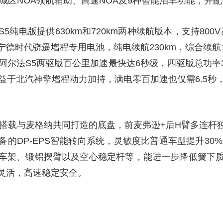
持城区NOA领航辅助、高速NOA及9种智能泊车功能，并配
纯电版提供630km和720km两种续航版本，支持800
宁德时代骁遥增程专用电池，纯电续航230km，综合续航14
阿尔法S5两驱版百公里加速最快达6秒级，四驱版总功率39
益于北汽神擎增程动力加持，满电零百加速也仅需6.5秒，
5搭载与麦格纳共同打造的底盘，前麦弗逊+后H臂多连杆
的DP-EPS智能转向系统，灵敏度比普通车型提升30
车架、锻铝摆臂以及空心稳定杆等，能进一步降低簧下
灵活，高速稳定安全。