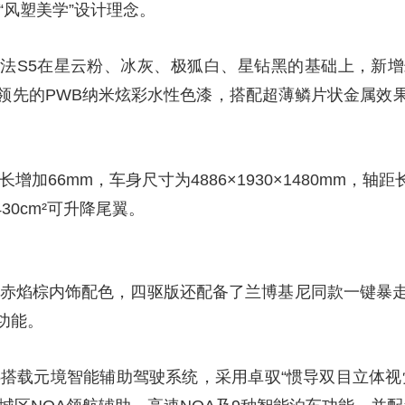
“风塑美学”设计理念。
央博
非遗
文化
旅游
科普
健康
乐龄
阅读
云起
超级工厂
智敬中国
全民健康
颜选攻略
海洋
法S5在星云粉、冰灰、极狐白、星钻黑的基础上，新
领先的PWB纳米炫彩水性色漆，搭配超薄鳞片状金属效
增加66mm，车身尺寸为4886×1930×1480mm，轴
热播榜
总台企业白名单
430cm²可升降尾翼。
增赤焰棕内饰配色，四驱版还配备了兰博基尼同款一键暴
功能。
5搭载元境智能辅助驾驶系统，采用卓驭“惯导双目立体视