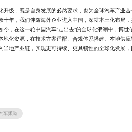
化升级，既是自身发展的必然要求，也为全球汽车产业合
数十年，我们伴随海外企业进入中国，深耕本土化布局，
如今，在这一轮中国汽车“走出去”的全球化浪潮中，博世
本地化资源，在技术方案适配、合规体系搭建、本地供应
入当地产业链，实现更可持续、更具韧性的全球化发展，
汽车频道