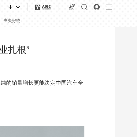
中
央央好物
业扎根”
单纯的销量增长更能决定中国汽车全
合体育
亚冬会