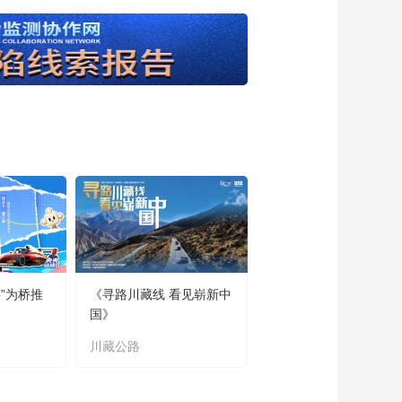
”为桥推
《寻路川藏线 看见崭新中
国》
川藏公路