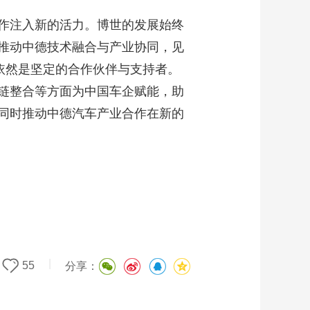
作注入新的活力。博世的发展始终
推动中德技术融合与产业协同，见
依然是坚定的合作伙伴与支持者。
链整合等方面为中国车企赋能，助
同时推动中德汽车产业合作在新的
|
55
分享：