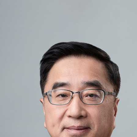
央博
非遗
文化
旅游
科普
健康
乐龄
阅读
云起
超级工厂
智敬中国
全民健康
颜选攻略
海洋
热播榜
总台企业白名单