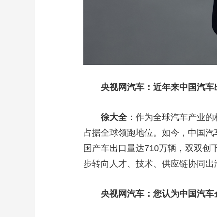
央视网汽车：近年来中国汽车
徐大全
：作为全球汽车产业的
占据全球领跑地位。如今，中国汽车的
国产车出口量达710万辆，双双
步转向人才、技术、供应链协同出
央视网汽车：您认为中国汽车