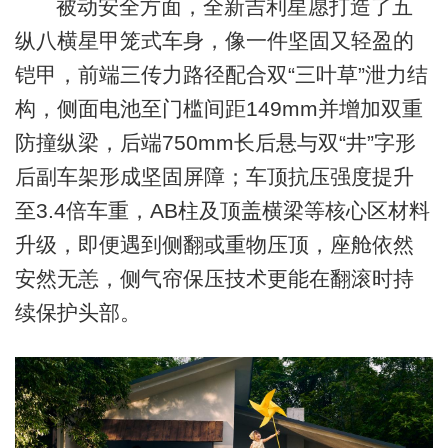
被动安全方面，全新吉利星愿打造了五
纵八横星甲笼式车身，像一件坚固又轻盈的
铠甲，前端三传力路径配合双“三叶草”泄力结
构，侧面电池至门槛间距149mm并增加双重
防撞纵梁，后端750mm长后悬与双“井”字形
后副车架形成坚固屏障；车顶抗压强度提升
至3.4倍车重，AB柱及顶盖横梁等核心区材料
升级，即便遇到侧翻或重物压顶，座舱依然
安然无恙，侧气帘保压技术更能在翻滚时持
续保护头部。