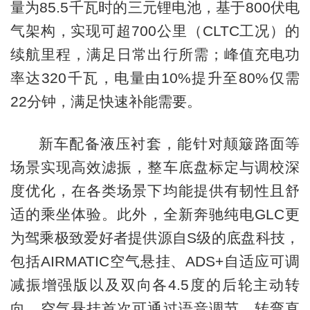
量为85.5千瓦时的三元锂电池，基于800伏电
气架构，实现可超700公里（CLTC工况）的
续航里程，满足日常出行所需；峰值充电功
率达320千瓦，电量由10%提升至80%仅需
22分钟，满足快速补能需要。
新车配备液压衬套，能针对颠簸路面等
场景实现高效滤振，整车底盘标定与调校深
度优化，在各类场景下均能提供有韧性且舒
适的乘坐体验。此外，全新奔驰纯电GLC更
为驾乘极致爱好者提供源自S级的底盘科技，
包括AIRMATIC空气悬挂、ADS+自适应可调
减振增强版以及双向各4.5度的后轮主动转
向。空气悬挂首次可通过语音调节，转弯直