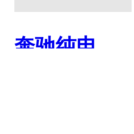
奔驰纯电
GLC全球首
发 超40款全
新车型上市