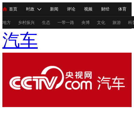
首页
时政
新闻
评论
视频
财经
体育
人民领袖习近平
直播
海外频道
片库
iPanda
栏目大全
联播+
English
中国领导人
节目单
Монгол
听音
央视快评
微视频
习式妙语
主持人
地方
乡村振兴
生态
一带一路
央博
文化
旅游
科
汽车
总台春晚
网络春晚
共产党员网
秧纪录
纪录片网
新闻
国内
国际
评论
经济
军事
科技
法
人民领袖习近平
联播+
热解读
天天学习
习式妙语
视频
小央视频
小央直播
直播中国
熊猫频道
V
现场
前线
比划
快看
蓝海中国
新兵请入列
体育
直播
竞猜
2026年世界杯
2026年冬奥会
C
VIP会员
CCTV奥林匹克频道
生活体育大会
体育江湖