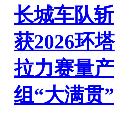
长城车队斩
获2026环塔
拉力赛量产
组“大满贯”