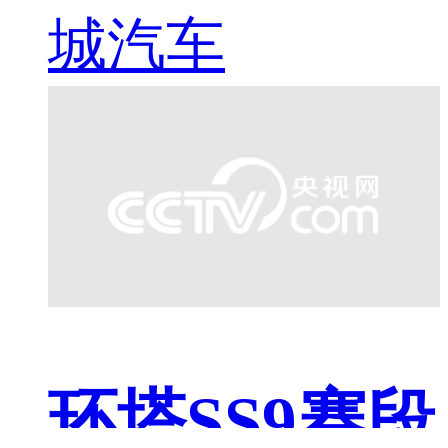
城汽车
环塔SS9赛段