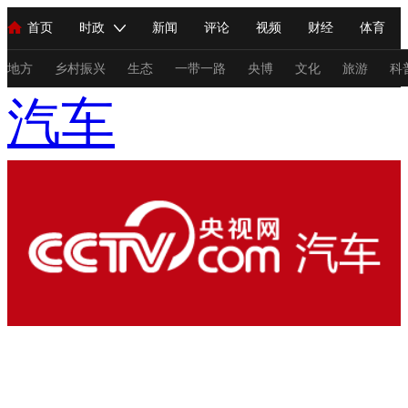
首页
时政
新闻
评论
视频
财经
体育
人民领袖习近平
直播
海外频道
片库
iPanda
栏目大全
联播+
English
中国领导人
节目单
Монгол
听音
央视快评
微视频
习式妙语
主持人
地方
乡村振兴
生态
一带一路
央博
文化
旅游
科
汽车
总台春晚
网络春晚
共产党员网
秧纪录
纪录片网
新闻
国内
国际
评论
经济
军事
科技
法
人民领袖习近平
联播+
热解读
天天学习
习式妙语
视频
小央视频
小央直播
直播中国
熊猫频道
V
现场
前线
比划
快看
蓝海中国
新兵请入列
体育
直播
竞猜
2026年世界杯
2026年冬奥会
C
VIP会员
CCTV奥林匹克频道
生活体育大会
体育江湖