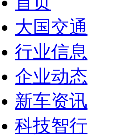
首页
财经
教育
乡村振兴
生态环境
一带一路
央博
大国交通
大国智造
大国展会
大国保险
云顶对话
云起
超
行业信息
CCTV.节目官网
直播
节目单
栏目
片库
热播榜
企业动态
新车资讯
科技智行