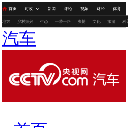
首页
时政
新闻
评论
视频
财经
体育
人民领袖习近平
直播
海外频道
片库
iPanda
栏目大全
联播+
English
中国领导人
节目单
Монгол
听音
央视快评
微视频
习式妙语
主持人
地方
乡村振兴
生态
一带一路
央博
文化
旅游
科
汽车
总台春晚
网络春晚
共产党员网
秧纪录
纪录片网
新闻
国内
国际
评论
经济
军事
科技
法
人民领袖习近平
联播+
热解读
天天学习
习式妙语
视频
小央视频
小央直播
直播中国
熊猫频道
V
现场
前线
比划
快看
蓝海中国
新兵请入列
体育
直播
竞猜
2026年世界杯
2026年冬奥会
C
VIP会员
CCTV奥林匹克频道
生活体育大会
体育江湖